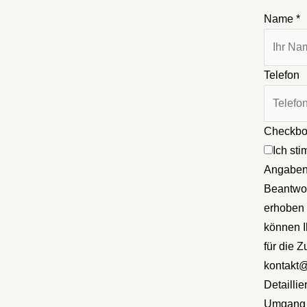
Name
*
Telefon
Checkb
Ich st
Angaben
Beantwor
erhoben 
können I
für die Z
kontakt@t
Detailli
Umgang m