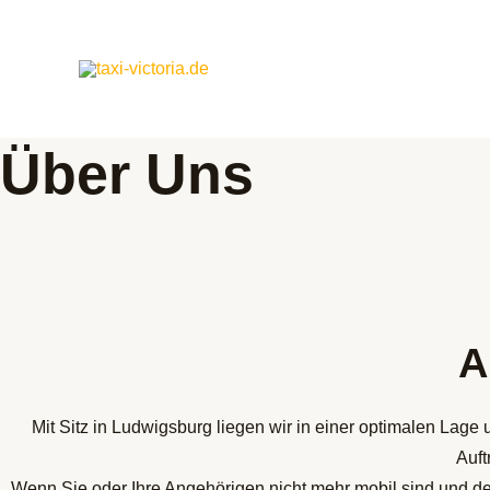
Zum
Inhalt
springen
Über Uns
A
Mit Sitz in Ludwigsburg liegen wir in einer optimalen Lag
Auft
Wenn Sie oder Ihre Angehörigen nicht mehr mobil sind und des