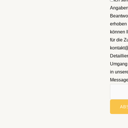
Angaben
Beantwor
erhoben 
können I
für die Z
kontakt@t
Detailli
Umgang m
in unser
Messag
AB