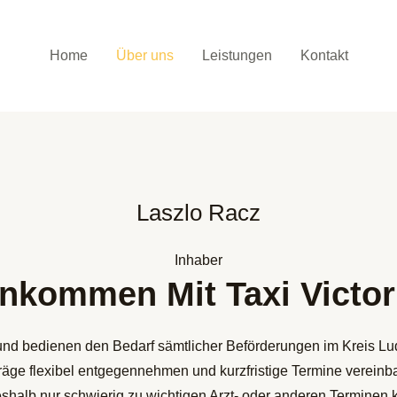
Home
Über uns
Leistungen
Kontakt
Laszlo Racz
Inhaber
nkommen Mit Taxi Victor
e und bedienen den Bedarf sämtlicher Beförderungen im Kreis Lu
räge flexibel entgegennehmen und kurzfristige Termine vereinb
halb nur schwierig zu wichtigen Arzt- oder anderen Terminen k